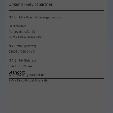
Unser IT-Servicepartner
NIA GmbH - Ihre IT-Büroorganisation
OT Bitterfeld
Parsevalstraße 13
06749 Bitterfeld-Wolfen
NIA GmbH (Telefon):
03493 / 929 044 0
NIA GmbH (Telefax):
03493 / 929 044 5
Standort
Web:
www.itgehtklahr.de
E-Mail:
info@itgehtklahr.de