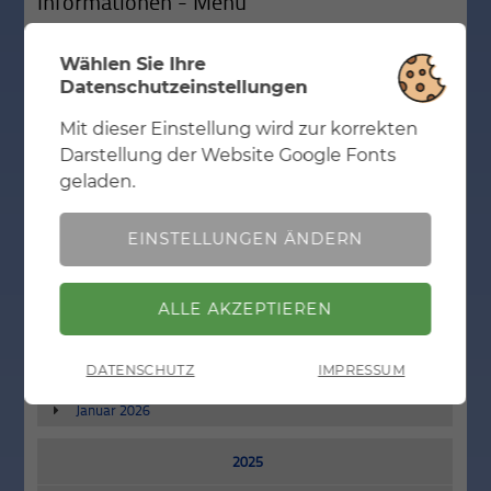
Informationen - Menü
Wählen Sie Ihre
2027
Datenschutzeinstellungen
September 2027
Mit dieser Einstellung wird zur korrekten
Notwendig
Mit dieser Einstellung wird zur korrekten
Darstellung der Website Google Fonts
2026
Darstellung der Website Google Fonts geladen.
geladen.
Juli 2026
EINSTELLUNGEN ÄNDERN
Juni 2026
Mai 2026
April 2026
ZURÜCK
März 2026
DATENSCHUTZ
IMPRESSUM
Februar 2026
Januar 2026
2025