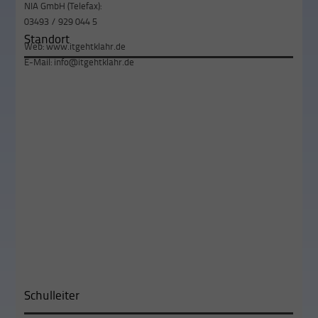
NIA GmbH (Telefax):
03493 / 929 044 5
Standort
Web:
www.itgehtklahr.de
E-Mail:
info@itgehtklahr.de
Schulleiter